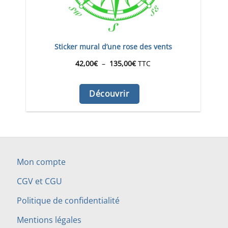
Sticker mural d’une rose des vents
Plage
42,00
€
–
135,00
€
TTC
de
Découvrir
prix :
42,00€
à
Mon compte
135,00€
CGV et CGU
Politique de confidentialité
Mentions légales