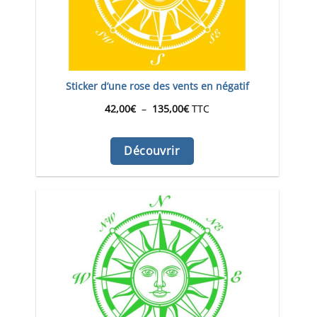
Sticker d’une rose des vents en négatif
Plage
42,00
€
–
135,00
€
TTC
de
Découvrir
prix :
42,00€
à
135,00€