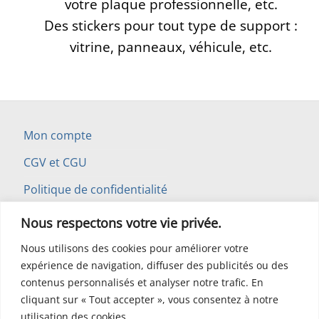
votre plaque professionnelle, etc.
Des stickers pour tout type de support :
vitrine, panneaux, véhicule, etc.
Mon compte
CGV et CGU
Politique de confidentialité
Mentions légales
Nous respectons votre vie privée.
Contactez-nous
Nous utilisons des cookies pour améliorer votre
Vos questions en direct au 06 84 04 27 37
expérience de navigation, diffuser des publicités ou des
contenus personnalisés et analyser notre trafic. En
Infos livraison
cliquant sur « Tout accepter », vous consentez à notre
Infos sur les adhésifs
utilisation des cookies.