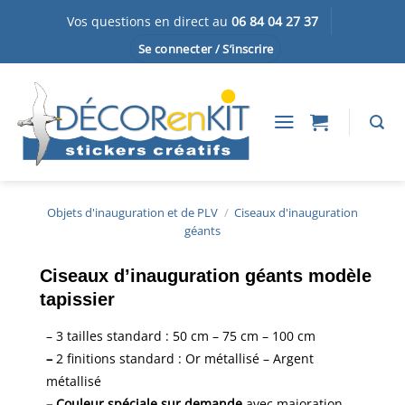
Passer
Vos questions en direct au
06 84 04 27 37
au
Se connecter / S’inscrire
contenu
Objets d'inauguration et de PLV
/
Ciseaux d'inauguration
géants
Ciseaux d’inauguration géants modèle
tapissier
– 3 tailles standard : 50 cm – 75 cm – 100 cm
–
2 finitions standard : Or métallisé – Argent
métallisé
– Couleur spéciale sur demande
avec majoration