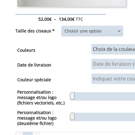
Plage
–
52,00
€
134,00
€
TTC
de
prix :
Taille des ciseaux *
52,00€
à
134,00€
Couleurs
Date de livraison
Couleur spéciale
Personnalisation :
message et/ou logo
(fichiers vectoriels, etc.)
Personnalisation :
message et/ou logo
(deuxième fichier)