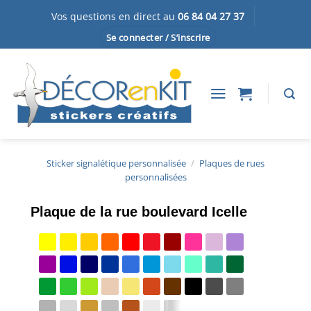
Passer
Vos questions en direct au
06 84 04 27 37
au
Se connecter / S’inscrire
contenu
Sticker signalétique personnalisée
/
Plaques de rues
personnalisées
Plaque de la rue boulevard Icelle