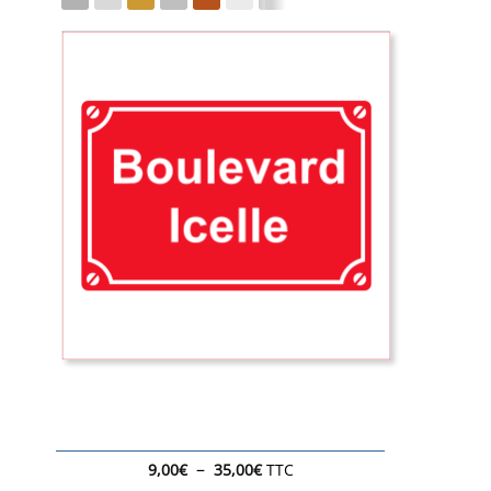
Plage
–
9,00
€
35,00
€
TTC
de