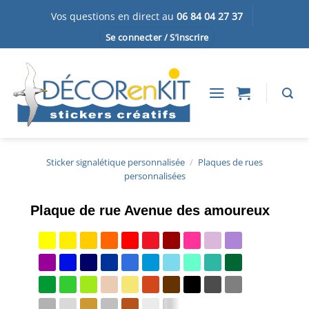
Passer
Vos questions en direct au
06 84 04 27 37
au
Se connecter / S’inscrire
contenu
Sticker signalétique personnalisée
/
Plaques de rues
personnalisées
Plaque de rue Avenue des amoureux