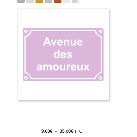
Plage
–
9,00
€
35,00
€
TTC
de