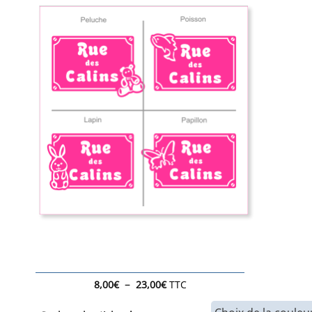
Plage
–
8,00
€
23,00
€
TTC
de
prix :