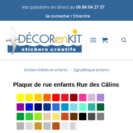
Passer
Vos questions en direct au
06 84 04 27 37
au
Se connecter / S’inscrire
contenu
Stickers bébés et enfants
/
Signalétique enfants
Plaque de rue enfants Rue des Câlins