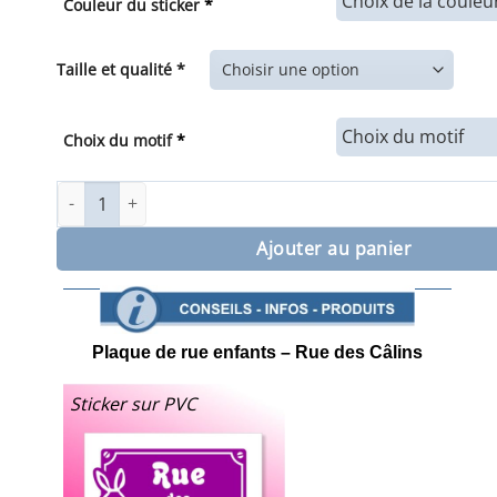
Couleur du sticker
*
8,00€
à
23,00€
Taille et qualité *
Choix du motif
*
quantité de Plaque de rue enfants Rue des Câlins
Ajouter au panier
Plaque de rue enfants – Rue des Câlins
Sticker sur PVC