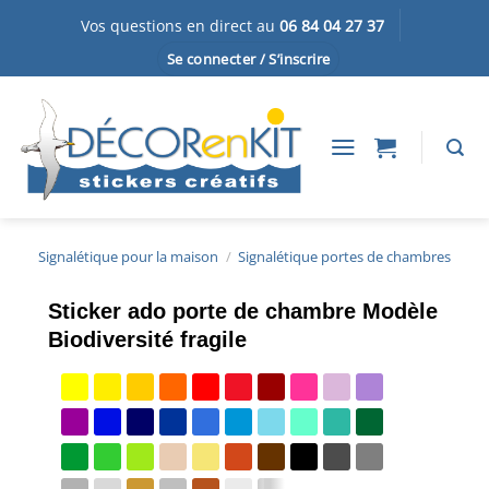
Passer
Vos questions en direct au
06 84 04 27 37
au
Se connecter / S’inscrire
contenu
Signalétique pour la maison
/
Signalétique portes de chambres
Sticker ado porte de chambre Modèle
Biodiversité fragile