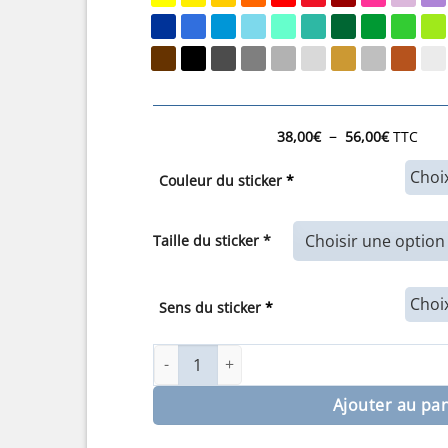
Plage
–
38,00
€
56,00
€
TTC
de
prix :
Couleur du sticker
*
38,00€
à
56,00€
Taille du sticker *
Sens du sticker
*
quantité de Sticker de la Fiat 500 spécial po
Ajouter au pa