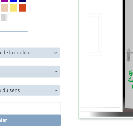
rte
nier