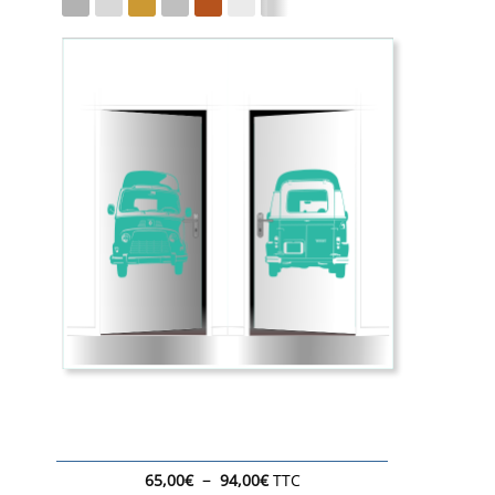
Plage
–
65,00
€
94,00
€
TTC