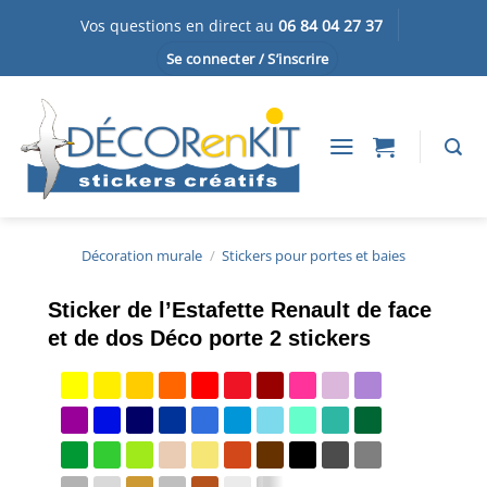
Passer
Vos questions en direct au
06 84 04 27 37
au
Se connecter / S’inscrire
contenu
Décoration murale
/
Stickers pour portes et baies
Sticker de l’Estafette Renault de face
et de dos Déco porte 2 stickers