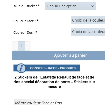
de
prix :
Taille du sticker *
65,00€
à
94,00€
Couleur Face :
*
Couleur Dos :
*
quantité de Sticker de l'Estafette Renault de face et de dos
Ajouter au panier
2 Stickers de l’Estafette Renault de face et de
dos spécial décoration de porte – Stickers sur
mesure
Même couleur Face et Dos