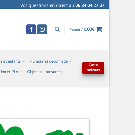
Vos questions en direct au
06 84 04 27 37
0,00
€
Panier /
s et enfants
Humour et déconnade
Carte
cadeaux
tion et PLV
Objets sur mesure