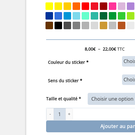
Plage
–
8,00
€
22,00
€
TTC
de
prix :
Couleur du sticker
*
8,00€
à
22,00€
Sens du sticker
*
Taille et qualité *
quantité de Sticker décoration poisson Le 
Ajouter au pa