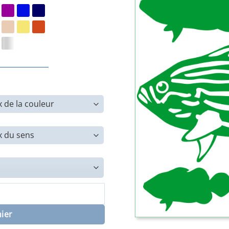
Mérou à Rayures
nier