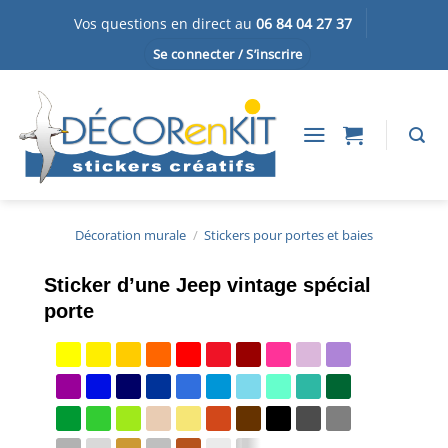
Passer
Vos questions en direct au
06 84 04 27 37
au
Se connecter / S’inscrire
contenu
Décoration murale
/
Stickers pour portes et baies
Sticker d’une Jeep vintage spécial
porte