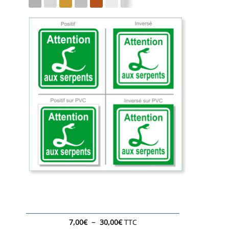
Plage
–
7,00
€
30,00
€
TTC