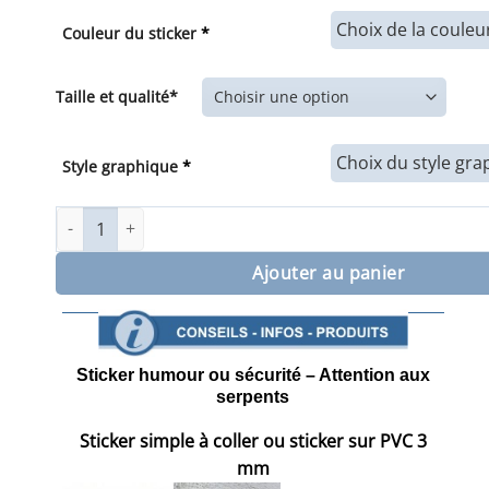
de
prix :
Couleur du sticker
*
7,00€
à
30,00€
Taille et qualité*
Style graphique
*
quantité de Sticker humour ou sécurité Attention aux serp
Ajouter au panier
Sticker humour ou sécurité – Attention aux
serpents
Sticker simple à coller ou sticker sur PVC 3
mm