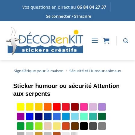
Passer
Vos questions en direct au
06 84 04 27 37
au
Se connecter / S’inscrire
contenu
Signalétique pour la maison
/
Sécurité et Humour animaux
Sticker humour ou sécurité Attention
aux serpents