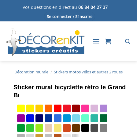
Passer
Vos questions en direct au
06 84 04 27 37
au
Se connecter / S’inscrire
contenu
Décoration murale
/
Stickers motos vélos et autres 2 roues
Sticker mural bicyclette rétro le Grand
Bi