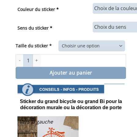
de
prix :
Couleur du sticker
*
38,00€
à
76,00€
Sens du sticker
*
Taille du sticker *
quantité de Sticker mural bicyclette rétro le Grand Bi
Ajouter au panier
Sticker du grand bicycle ou grand Bi pour la
décoration murale ou la décoration de porte
Vers la gauche