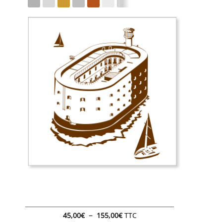
Plage
–
45,00
€
155,00
€
TTC