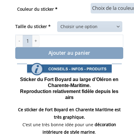
de
prix :
Couleur du sticker
*
45,00€
à
155,00€
Taille du sticker *
quantité de Sticker mural de Fort Boyard en Charente-Mar
Ajouter au panier
Sticker du Fort Boyard au large d’Oléron en
Charente-Maritime.
Reproduction relativement fidèle depuis les
airs
Ce
sticker
de Fort Boyard en Charente Maritime est
très graphique.
C’est une très bonne idée pour une
décoration
intérieure de style marine
.