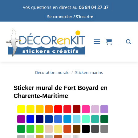
Passer
Vos questions en direct au
06 84 04 27 37
au
Se connecter / S’inscrire
contenu
Décoration murale
/
Stickers marins
Sticker mural de Fort Boyard en
Charente-Maritime