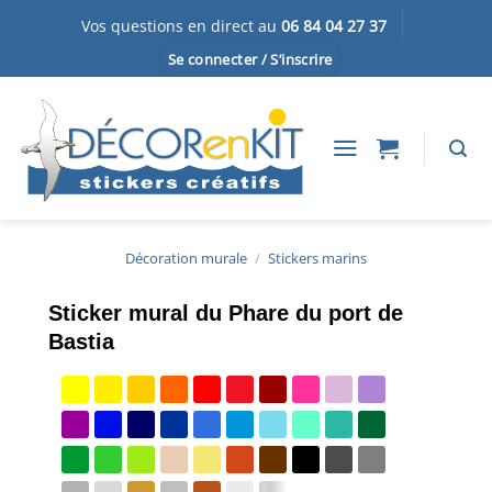
Passer
Vos questions en direct au
06 84 04 27 37
au
Se connecter / S’inscrire
contenu
Décoration murale
/
Stickers marins
Sticker mural du Phare du port de
Bastia