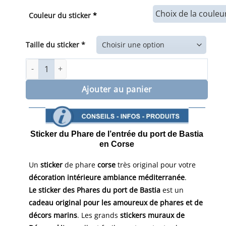
de
prix :
Couleur du sticker
*
50,00€
à
87,00€
Taille du sticker *
quantité de Sticker mural du Phare du port de Bastia
Ajouter au panier
Sticker du Phare de l’entrée du port de Bastia
en Corse
Un
sticker
de phare
corse
très original pour votre
décoration intérieure ambiance méditerranée
.
Le sticker des Phares du port de Bastia
est un
cadeau original pour les amoureux de phares et de
décors marins
. Les grands
stickers muraux de