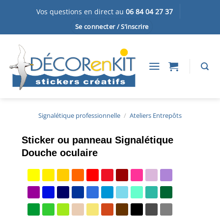
Passer
Vos questions en direct au
06 84 04 27 37
au
Se connecter / S’inscrire
contenu
Signalétique professionnelle
/
Ateliers Entrepôts
Sticker ou panneau Signalétique
Douche oculaire