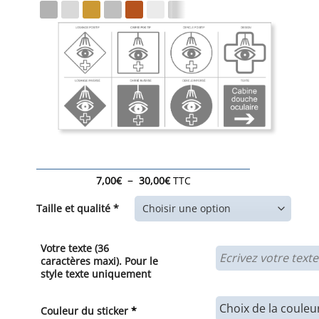
Plage
–
7,00
€
30,00
€
TTC
de
prix :
Taille et qualité *
7,00€
à
30,00€
Votre texte (36
caractères maxi). Pour le
style texte uniquement
Couleur du sticker
*