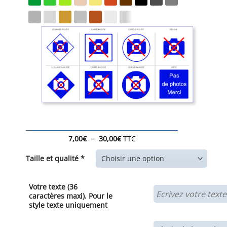
Plage
–
7,00
€
30,00
€
TTC
de
prix :
Taille et qualité *
7,00€
à
30,00€
Votre texte (36
caractères maxi). Pour le
style texte uniquement