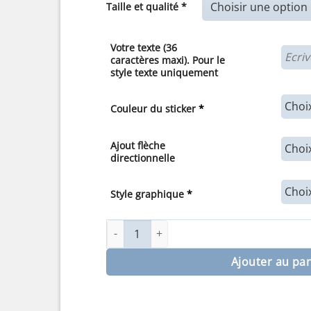
Taille et qualité *
7,00€
à
30,00€
Votre texte (36
caractères maxi). Pour le
style texte uniquement
Couleur du sticker
*
Ajout flèche
directionnelle
Style graphique
*
quantité de Sticker ou panneau Signalétiqu
Ajouter au pa