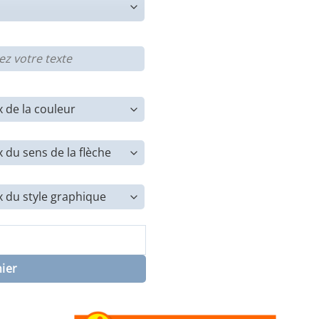
e Recyclage - Déchets de cuisine
nier