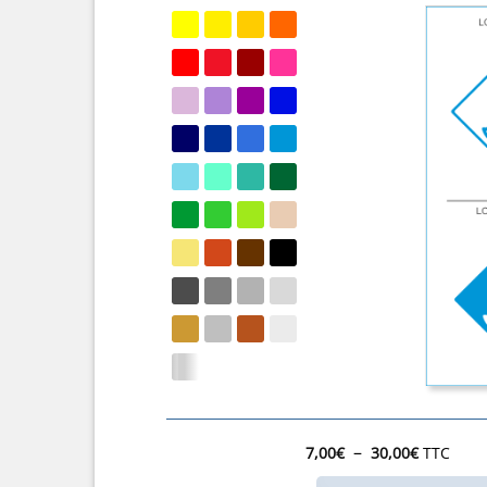
Plage
–
7,00
€
30,00
€
TTC
de
prix :