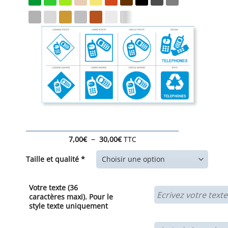
Plage
–
7,00
€
30,00
€
TTC
de
prix :
Taille et qualité *
7,00€
à
30,00€
Votre texte (36
caractères maxi). Pour le
style texte uniquement