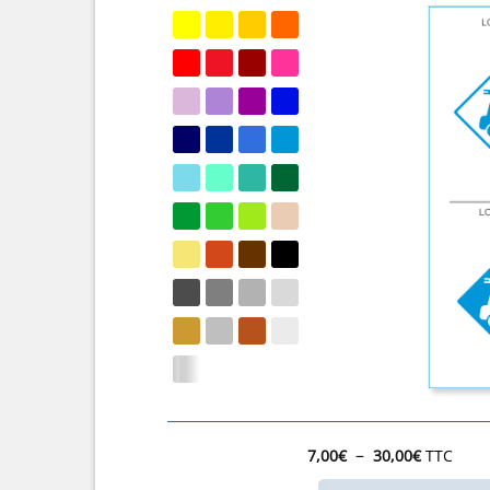
Plage
–
7,00
€
30,00
€
TTC
de
prix :