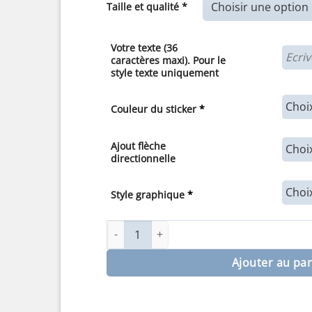
Taille et qualité *
7,00€
à
30,00€
Votre texte (36
caractères maxi). Pour le
style texte uniquement
Couleur du sticker
*
Ajout flèche
directionnelle
Style graphique
*
quantité de Sticker ou panneau Signalétiqu
Ajouter au pa