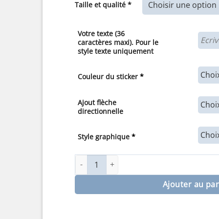
Taille et qualité *
7,00€
à
30,00€
Votre texte (36
caractères maxi). Pour le
style texte uniquement
Couleur du sticker
*
Ajout flèche
directionnelle
Style graphique
*
quantité de Sticker ou panneau Signalétiqu
Ajouter au pa