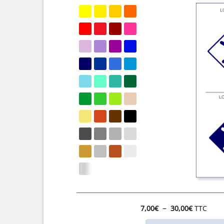
Plage
–
7,00
€
30,00
€
TTC
de
prix :