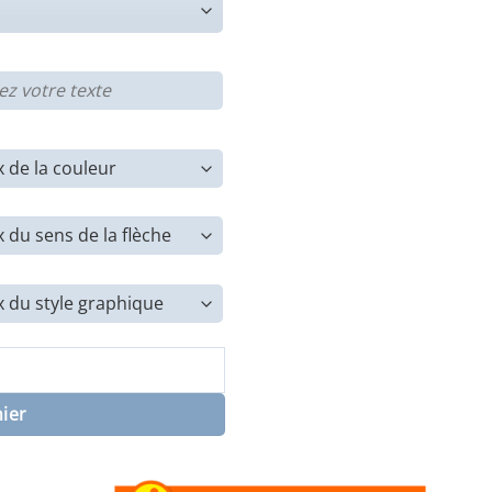
e sécurité - Danger de mort
nier