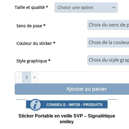
de
prix :
Taille et qualité *
7,00€
à
34,00€
Sens de pose
*
Couleur du sticker
*
Style graphique
*
quantité de Sticker Portable en veille SVP Signalétique smi
Ajouter au panier
Sticker Portable en veille SVP – Signalétique
smiley