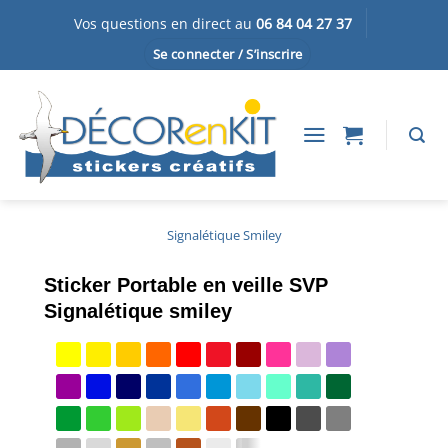
Passer
Vos questions en direct au
06 84 04 27 37
au
Se connecter / S’inscrire
contenu
Signalétique Smiley
Sticker Portable en veille SVP
Signalétique smiley