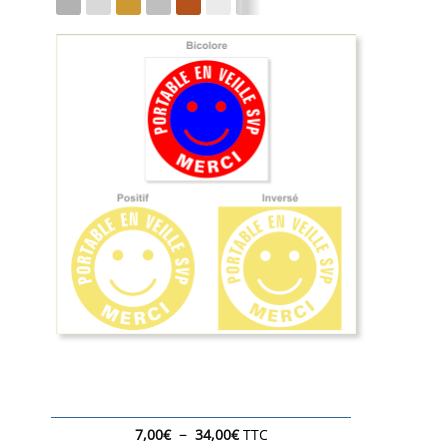
Plage
–
7,00
€
34,00
€
TTC