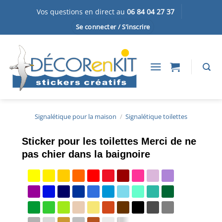
Passer
Vos questions en direct au
06 84 04 27 37
au
Se connecter / S’inscrire
contenu
Signalétique pour la maison
/
Signalétique toilettes
Sticker pour les toilettes Merci de ne
pas chier dans la baignoire