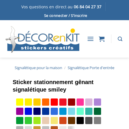
Passer
Vos questions en direct au
06 84 04 27 37
au
Se connecter / S’inscrire
contenu
Signalétique pour la maison
/
Signalétique Porte d'entrée
Sticker stationnement gênant
signalétique smiley