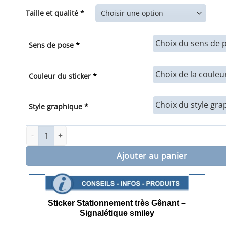
de
prix :
Taille et qualité *
7,00€
à
34,00€
Sens de pose
*
Couleur du sticker
*
Style graphique
*
quantité de Sticker stationnement gênant signalétique smi
Ajouter au panier
Sticker Stationnement très Gênant –
Signalétique smiley