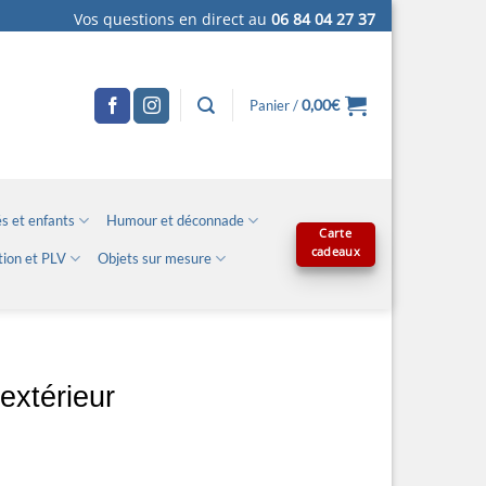
Vos questions en direct au
06 84 04 27 37
0,00
€
Panier /
s et enfants
Humour et déconnade
Carte
cadeaux
tion et PLV
Objets sur mesure
extérieur