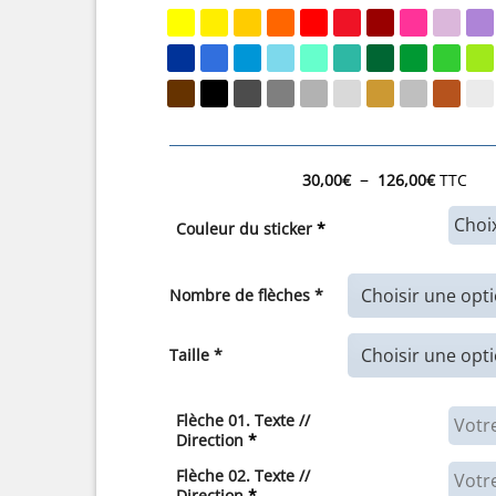
Plage
–
30,00
€
126,00
€
TTC
de
prix :
Couleur du sticker
*
30,00€
à
126,00
Nombre de flèches *
Taille *
Flèche 01. Texte //
Direction
*
Flèche 02. Texte //
Direction
*