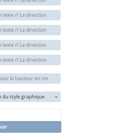
nelles droites et larges, style plat variable
nier